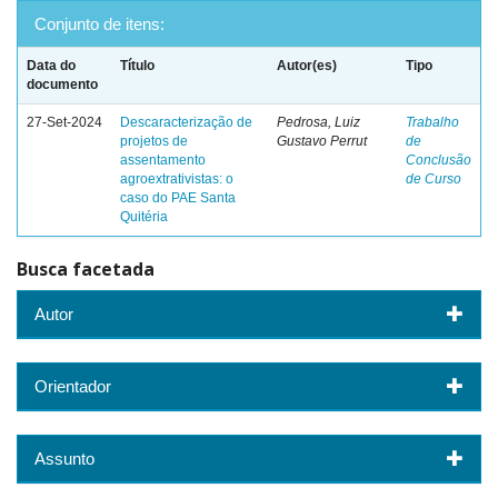
Conjunto de itens:
Data do
Título
Autor(es)
Tipo
documento
27-Set-2024
Descaracterização de
Pedrosa, Luiz
Trabalho
projetos de
Gustavo Perrut
de
assentamento
Conclusão
agroextrativistas: o
de Curso
caso do PAE Santa
Quitéria
Busca facetada
Autor
Orientador
Assunto