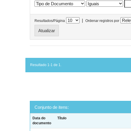
|
Resultados/Página
Ordenar registros por
Resultado 1-1 de 1.
Conjunto de itens:
Data do
Título
documento