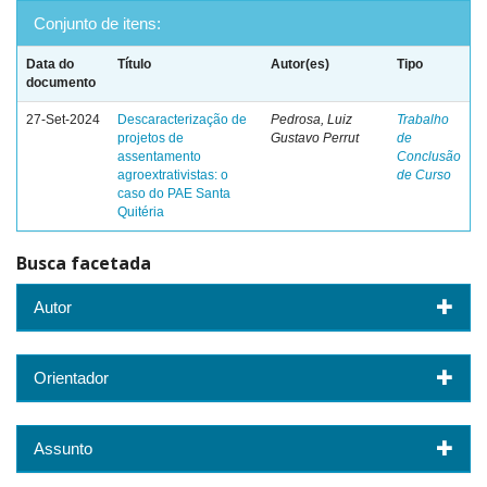
Conjunto de itens:
Data do
Título
Autor(es)
Tipo
documento
27-Set-2024
Descaracterização de
Pedrosa, Luiz
Trabalho
projetos de
Gustavo Perrut
de
assentamento
Conclusão
agroextrativistas: o
de Curso
caso do PAE Santa
Quitéria
Busca facetada
Autor
Orientador
Assunto