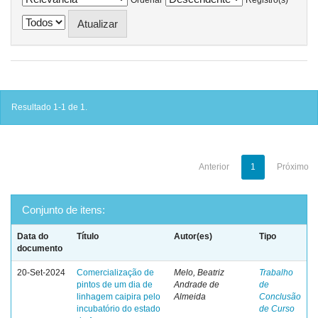
Resultado 1-1 de 1.
Anterior
1
Próximo
Conjunto de itens:
Data do
Título
Autor(es)
Tipo
documento
20-Set-2024
Comercialização de
Melo, Beatriz
Trabalho
pintos de um dia de
Andrade de
de
linhagem caipira pelo
Almeida
Conclusão
incubatório do estado
de Curso