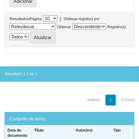
|
Resultados/Página
Ordenar registros por
Ordenar
Registro(s)
Resultado 1-1 de 1.
Anterior
1
Próximo
Conjunto de itens:
Data do
Título
Autor(es)
Tipo
documento