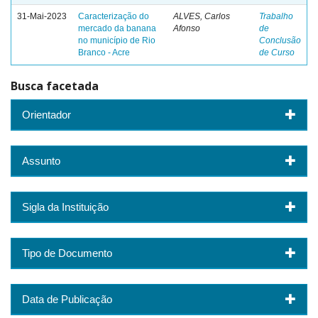
31-Mai-2023
Caracterização do
ALVES, Carlos
Trabalho
mercado da banana
Afonso
de
no município de Rio
Conclusão
Branco - Acre
de Curso
Busca facetada
Orientador
Assunto
Sigla da Instituição
Tipo de Documento
Data de Publicação