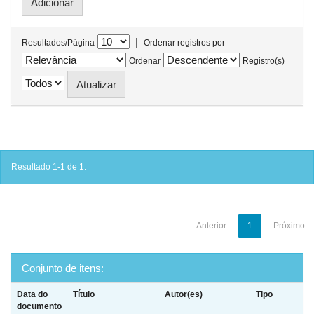
|
Resultados/Página
Ordenar registros por
Ordenar
Registro(s)
Resultado 1-1 de 1.
Anterior
1
Próximo
Conjunto de itens:
Data do
Título
Autor(es)
Tipo
documento