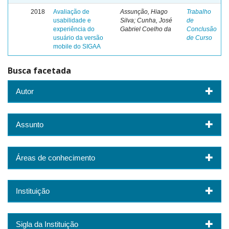
2018
Avaliação de
Assunção, Hiago
Trabalho
usabilidade e
Silva; Cunha, José
de
experiência do
Gabriel Coelho da
Conclusão
usuário da versão
de Curso
mobile do SIGAA
Busca facetada
Autor
Assunto
Áreas de conhecimento
Instituição
Sigla da Instituição