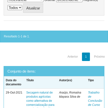
Resultado 1-1 de 1.
Anterior
1
Próximo
Conjunto de itens:
Data do
Título
Autor(es)
Tipo
documento
29-Out-2021
Secagem natural de
Araújo, Romaína
Trabalho
produtos agrícolas
Idayara Silva de
de
como alternativa de
Conclusão
comercialização para
de Curso