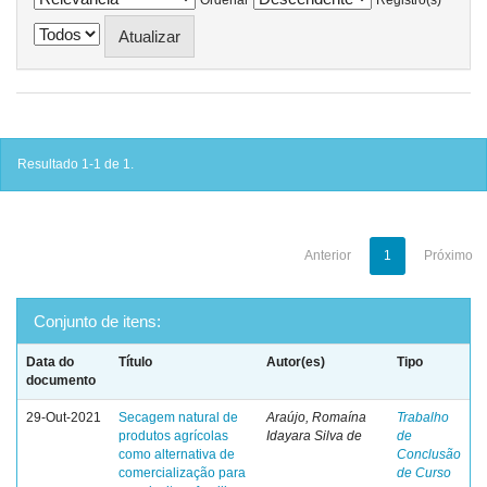
Resultado 1-1 de 1.
Anterior
1
Próximo
Conjunto de itens:
Data do
Título
Autor(es)
Tipo
documento
29-Out-2021
Secagem natural de
Araújo, Romaína
Trabalho
produtos agrícolas
Idayara Silva de
de
como alternativa de
Conclusão
comercialização para
de Curso