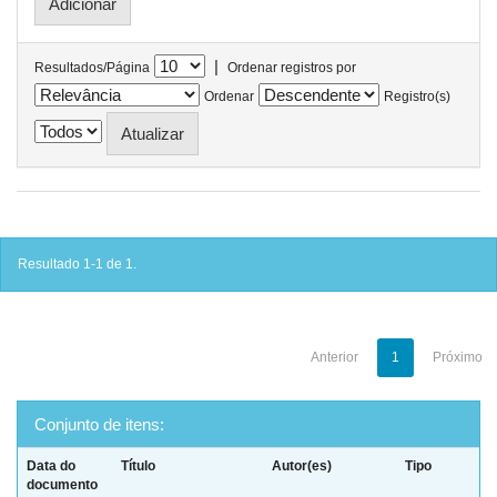
|
Resultados/Página
Ordenar registros por
Ordenar
Registro(s)
Resultado 1-1 de 1.
Anterior
1
Próximo
Conjunto de itens:
Data do
Título
Autor(es)
Tipo
documento