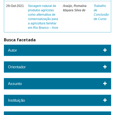
29-Out-2021
Secagem natural de
Araújo, Romaína
Trabalho
produtos agrícolas
Idayara Silva de
de
como alternativa de
Conclusão
comercialização para
de Curso
a agricultura familiar
em Rio Branco – Acre
Busca facetada
Autor
Orientador
Assunto
Instituição