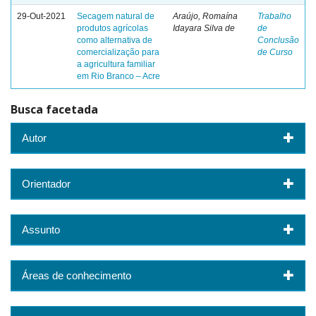
29-Out-2021
Secagem natural de
Araújo, Romaína
Trabalho
produtos agrícolas
Idayara Silva de
de
como alternativa de
Conclusão
comercialização para
de Curso
a agricultura familiar
em Rio Branco – Acre
Busca facetada
Autor
Orientador
Assunto
Áreas de conhecimento