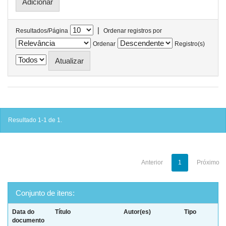
|
Resultados/Página
Ordenar registros por
Ordenar
Registro(s)
Resultado 1-1 de 1.
Anterior
1
Próximo
Conjunto de itens:
Data do
Título
Autor(es)
Tipo
documento