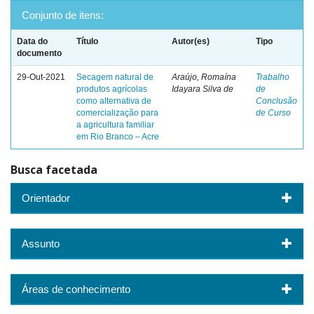
Conjunto de itens:
Data do
Título
Autor(es)
Tipo
documento
29-Out-2021
Secagem natural de
Araújo, Romaína
Trabalho
produtos agrícolas
Idayara Silva de
de
como alternativa de
Conclusão
comercialização para
de Curso
a agricultura familiar
em Rio Branco – Acre
Busca facetada
Orientador
Assunto
Áreas de conhecimento