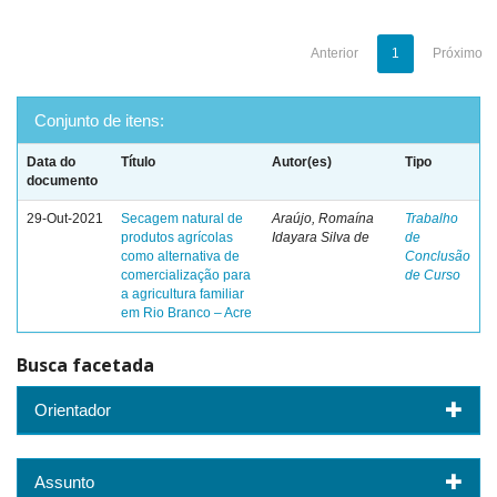
Anterior
1
Próximo
Conjunto de itens:
Data do
Título
Autor(es)
Tipo
documento
29-Out-2021
Secagem natural de
Araújo, Romaína
Trabalho
produtos agrícolas
Idayara Silva de
de
como alternativa de
Conclusão
comercialização para
de Curso
a agricultura familiar
em Rio Branco – Acre
Busca facetada
Orientador
Assunto