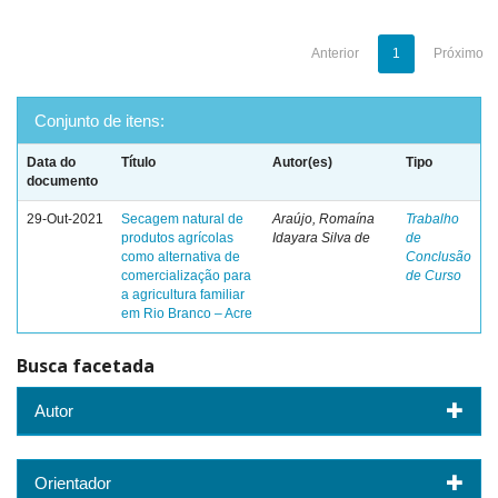
Anterior
1
Próximo
Conjunto de itens:
Data do
Título
Autor(es)
Tipo
documento
29-Out-2021
Secagem natural de
Araújo, Romaína
Trabalho
produtos agrícolas
Idayara Silva de
de
como alternativa de
Conclusão
comercialização para
de Curso
a agricultura familiar
em Rio Branco – Acre
Busca facetada
Autor
Orientador