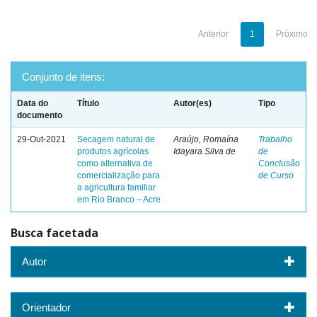
Anterior
1
Próximo
Conjunto de itens:
Data do
Título
Autor(es)
Tipo
documento
29-Out-2021
Secagem natural de
Araújo, Romaína
Trabalho
produtos agrícolas
Idayara Silva de
de
como alternativa de
Conclusão
comercialização para
de Curso
a agricultura familiar
em Rio Branco – Acre
Busca facetada
Autor
Orientador