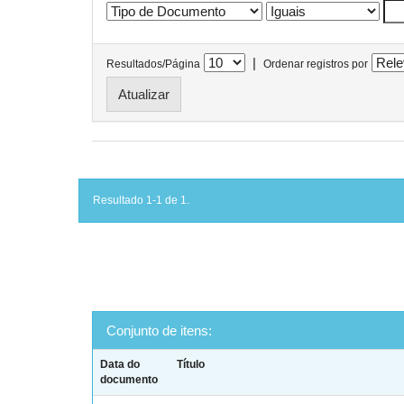
|
Resultados/Página
Ordenar registros por
Resultado 1-1 de 1.
Conjunto de itens:
Data do
Título
documento