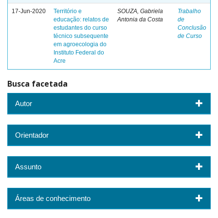
17-Jun-2020
Território e
SOUZA, Gabriela
Trabalho
educação: relatos de
Antonia da Costa
de
estudantes do curso
Conclusão
técnico subsequente
de Curso
em agroecologia do
Instituto Federal do
Acre
Busca facetada
Autor
Orientador
Assunto
Áreas de conhecimento