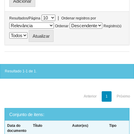
|
Resultados/Página
Ordenar registros por
Ordenar
Registro(s)
Resultado 1-1 de 1.
Anterior
1
Próximo
Conjunto de itens:
Data do
Título
Autor(es)
Tipo
documento