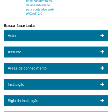
base nas diretrizes
de acessibilidade
para conteúdos web
(WCAG) 2.0
Busca facetada
Autor
Assunto
Áreas de conhecimento
Instituição
Sigla da Instituição