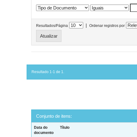
|
Resultados/Página
Ordenar registros por
Resultado 1-1 de 1.
Conjunto de itens:
Data do
Título
documento