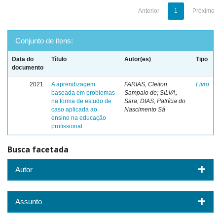
Anterior
1
Próximo
Conjunto de itens:
Data do
Título
Autor(es)
Tipo
documento
2021
A aprendizagem
FARIAS, Cleiton
Livro
baseada em problemas
Sampaio de; SILVA,
na forma de estudo de
Sara; DIAS, Patrícia do
caso aplicada ao
Nascimento Sá
ensino na educação
profissional
Busca facetada
Autor
Assunto