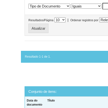
|
Resultados/Página
Ordenar registros por
Resultado 1-1 de 1.
Conjunto de itens:
Data do
Título
documento