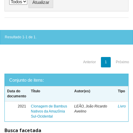
Resultado 1-1 de 1.
Anterior
1
Próximo
Conjunto de itens:
Data do
Título
Autor(es)
Tipo
documento
2021
Clonagem de Bambus
LEÃO, João Ricardo
Livro
Nativos da Amazônia
Avelino
Sul-Ocidental
Busca facetada