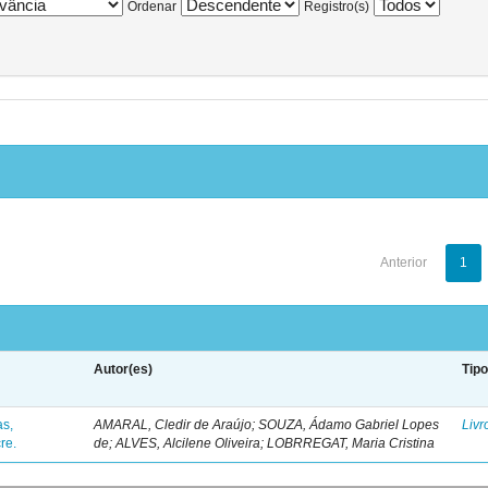
Ordenar
Registro(s)
Anterior
1
Autor(es)
Tip
as,
AMARAL, Cledir de Araújo; SOUZA, Ádamo Gabriel Lopes
Livr
re.
de; ALVES, Alcilene Oliveira; LOBRREGAT, Maria Cristina