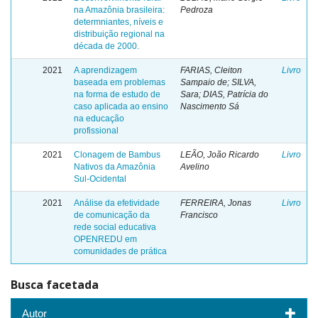
na Amazônia brasileira:
Pedroza
determniantes, níveis e
distribuição regional na
década de 2000.
2021
A aprendizagem
FARIAS, Cleiton
Livro
baseada em problemas
Sampaio de; SILVA,
na forma de estudo de
Sara; DIAS, Patrícia do
caso aplicada ao ensino
Nascimento Sá
na educação
profissional
2021
Clonagem de Bambus
LEÃO, João Ricardo
Livro
Nativos da Amazônia
Avelino
Sul-Ocidental
2021
Análise da efetividade
FERREIRA, Jonas
Livro
de comunicação da
Francisco
rede social educativa
OPENREDU em
comunidades de prática
Busca facetada
Autor