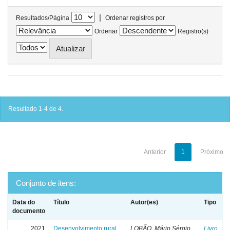
|
Resultados/Página
Ordenar registros por
Ordenar
Registro(s)
Resultado 1-4 de 4.
Anterior
1
Próximo
Conjunto de itens:
Data do
Título
Autor(es)
Tipo
documento
2021
Desenvolvimento rural
LOBÃO, Mário Sérgio
Livro