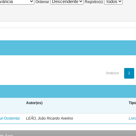
Ordenar
Registro(s)
Anterior
1
Autor(es)
Tip
l-Ocidental
LEÃO, João Ricardo Avelino
Livr
 do Acre