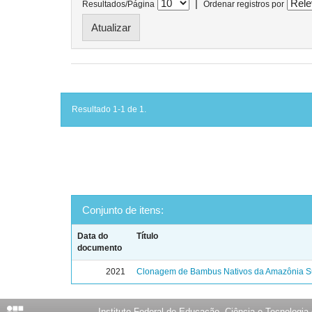
|
Resultados/Página
Ordenar registros por
Resultado 1-1 de 1.
Conjunto de itens:
Data do
Título
documento
2021
Clonagem de Bambus Nativos da Amazônia Su
Instituto Federal de Educação, Ciência e Tecnologia