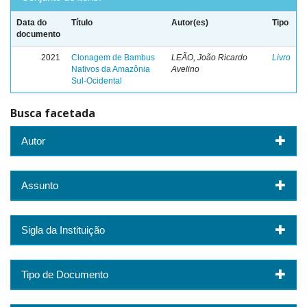
Data do
Título
Autor(es)
Tipo
documento
2021
Clonagem de Bambus
LEÃO, João Ricardo
Livro
Nativos da Amazônia
Avelino
Sul-Ocidental
Busca facetada
Autor
Assunto
Sigla da Instituição
Tipo de Documento