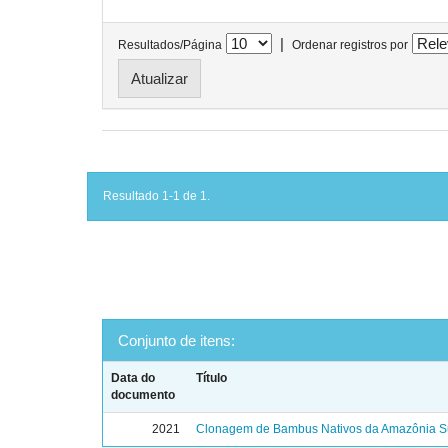
|
Resultados/Página
Ordenar registros por
Resultado 1-1 de 1.
Conjunto de itens:
Data do
Título
documento
2021
Clonagem de Bambus Nativos da Amazônia Su