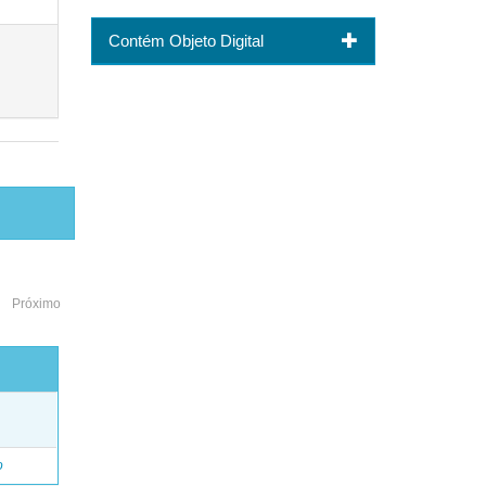
Contém Objeto Digital
Próximo
o
o