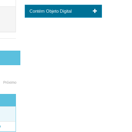
Contém Objeto Digital
Próximo
o
o