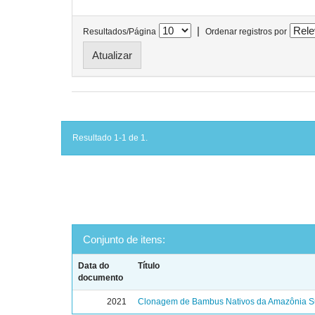
|
Resultados/Página
Ordenar registros por
Resultado 1-1 de 1.
Conjunto de itens:
Data do
Título
documento
2021
Clonagem de Bambus Nativos da Amazônia Su