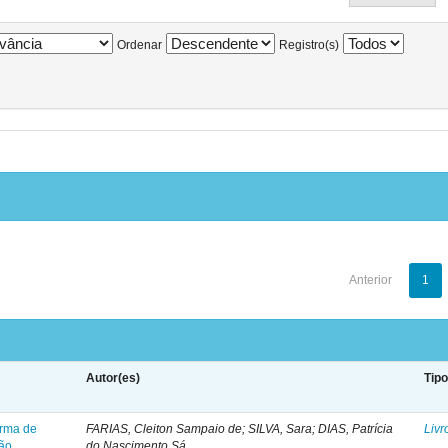
Ordenar
Registro(s)
Anterior
1
Autor(es)
Tip
orma de
FARIAS, Cleiton Sampaio de; SILVA, Sara; DIAS, Patrícia
Livr
ção
do Nascimento Sá