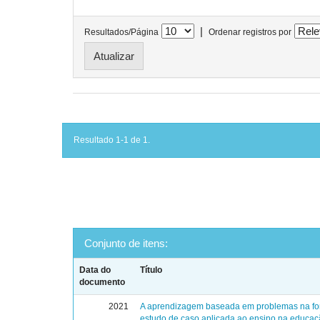
|
Resultados/Página
Ordenar registros por
Resultado 1-1 de 1.
Conjunto de itens:
Data do
Título
documento
2021
A aprendizagem baseada em problemas na f
estudo de caso aplicada ao ensino na educa