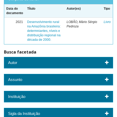
Data do
Título
Autor(es)
Tipo
documento
2021
Desenvolvimento rural
LOBÃO, Mário Sérgio
Livro
na Amazônia brasileira:
Pedroza
determniantes, níveis e
distribuição regional na
década de 2000.
Busca facetada
Autor
Assunto
Instituição
Sigla da Instituição