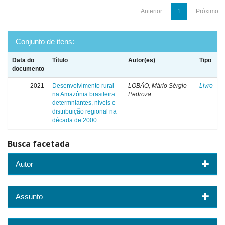
Anterior
1
Próximo
Conjunto de itens:
Data do
Título
Autor(es)
Tipo
documento
2021
Desenvolvimento rural
LOBÃO, Mário Sérgio
Livro
na Amazônia brasileira:
Pedroza
determniantes, níveis e
distribuição regional na
década de 2000.
Busca facetada
Autor
Assunto