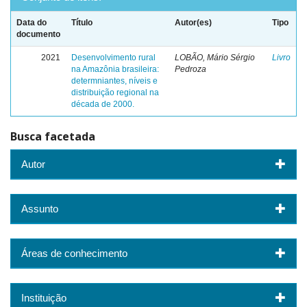
Data do
Título
Autor(es)
Tipo
documento
2021
Desenvolvimento rural
LOBÃO, Mário Sérgio
Livro
na Amazônia brasileira:
Pedroza
determniantes, níveis e
distribuição regional na
década de 2000.
Busca facetada
Autor
Assunto
Áreas de conhecimento
Instituição