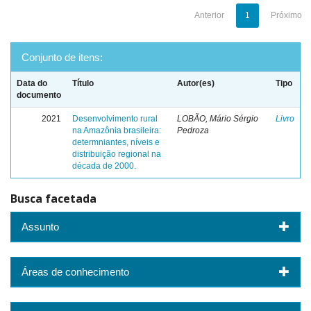
Anterior
1
Próximo
Conjunto de itens:
Data do
Título
Autor(es)
Tipo
documento
2021
Desenvolvimento rural
LOBÃO, Mário Sérgio
Livro
na Amazônia brasileira:
Pedroza
determniantes, níveis e
distribuição regional na
década de 2000.
Busca facetada
Assunto
Áreas de conhecimento