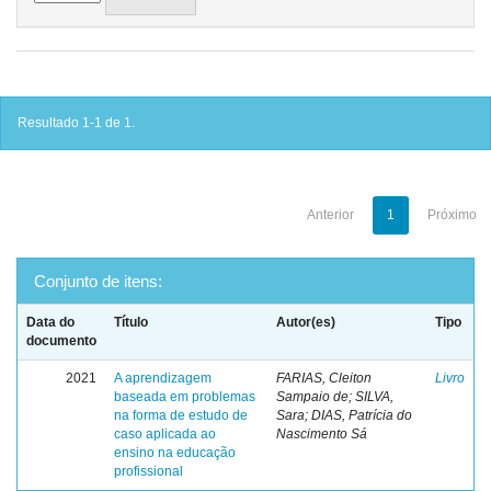
Resultado 1-1 de 1.
Anterior
1
Próximo
Conjunto de itens:
Data do
Título
Autor(es)
Tipo
documento
2021
A aprendizagem
FARIAS, Cleiton
Livro
baseada em problemas
Sampaio de; SILVA,
na forma de estudo de
Sara; DIAS, Patrícia do
caso aplicada ao
Nascimento Sá
ensino na educação
profissional