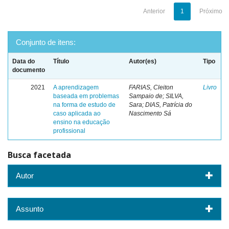
Anterior
1
Próximo
Conjunto de itens:
Data do
Título
Autor(es)
Tipo
documento
2021
A aprendizagem
FARIAS, Cleiton
Livro
baseada em problemas
Sampaio de; SILVA,
na forma de estudo de
Sara; DIAS, Patrícia do
caso aplicada ao
Nascimento Sá
ensino na educação
profissional
Busca facetada
Autor
Assunto