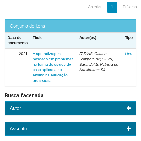
Anterior
1
Próximo
Conjunto de itens:
Data do
Título
Autor(es)
Tipo
documento
2021
A aprendizagem
FARIAS, Cleiton
Livro
baseada em problemas
Sampaio de; SILVA,
na forma de estudo de
Sara; DIAS, Patrícia do
caso aplicada ao
Nascimento Sá
ensino na educação
profissional
Busca facetada
Autor
Assunto