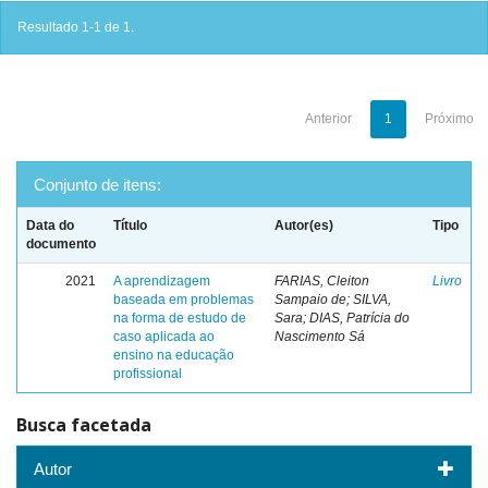
Resultado 1-1 de 1.
Anterior
1
Próximo
Conjunto de itens:
Data do
Título
Autor(es)
Tipo
documento
2021
A aprendizagem
FARIAS, Cleiton
Livro
baseada em problemas
Sampaio de; SILVA,
na forma de estudo de
Sara; DIAS, Patrícia do
caso aplicada ao
Nascimento Sá
ensino na educação
profissional
Busca facetada
Autor