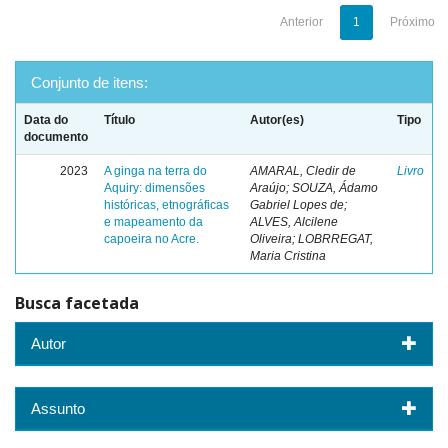
Anterior
1
Próximo
Conjunto de itens:
Data do
Título
Autor(es)
Tipo
documento
2023
A ginga na terra do
AMARAL, Cledir de
Livro
Aquiry: dimensões
Araújo; SOUZA, Ádamo
históricas, etnográficas
Gabriel Lopes de;
e mapeamento da
ALVES, Alcilene
capoeira no Acre.
Oliveira; LOBRREGAT,
Maria Cristina
Busca facetada
Autor
Assunto