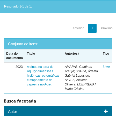
Resultado 1-1 de 1.
Anterior
1
Próximo
Conjunto de itens:
Data do
Título
Autor(es)
Tipo
documento
2023
A ginga na terra do
AMARAL, Cledir de
Livro
Aquiry: dimensões
Araújo; SOUZA, Ádamo
históricas, etnográficas
Gabriel Lopes de;
e mapeamento da
ALVES, Alcilene
capoeira no Acre.
Oliveira; LOBRREGAT,
Maria Cristina
Busca facetada
Autor