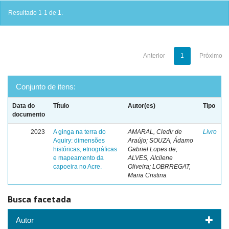
Resultado 1-1 de 1.
Anterior
1
Próximo
Conjunto de itens:
Data do
Título
Autor(es)
Tipo
documento
2023
A ginga na terra do
AMARAL, Cledir de
Livro
Aquiry: dimensões
Araújo; SOUZA, Ádamo
históricas, etnográficas
Gabriel Lopes de;
e mapeamento da
ALVES, Alcilene
capoeira no Acre.
Oliveira; LOBRREGAT,
Maria Cristina
Busca facetada
Autor