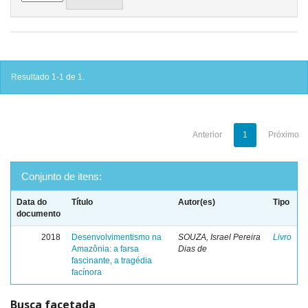
Resultado 1-1 de 1.
Anterior
1
Próximo
Conjunto de itens:
Data do
Título
Autor(es)
Tipo
documento
2018
Desenvolvimentismo na
SOUZA, Israel Pereira
Livro
Amazônia: a farsa
Dias de
fascinante, a tragédia
facínora
Busca facetada