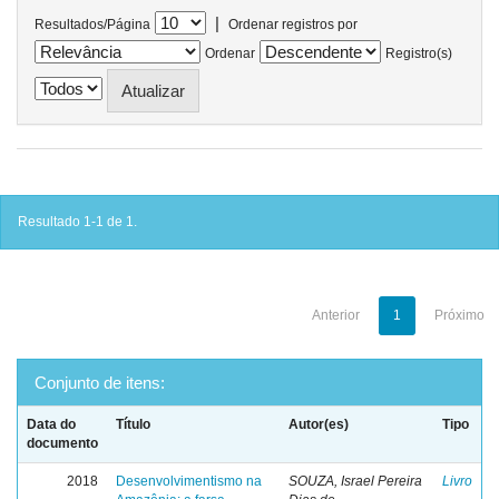
|
Resultados/Página
Ordenar registros por
Ordenar
Registro(s)
Resultado 1-1 de 1.
Anterior
1
Próximo
Conjunto de itens:
Data do
Título
Autor(es)
Tipo
documento
2018
Desenvolvimentismo na
SOUZA, Israel Pereira
Livro