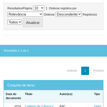
|
Resultados/Página
Ordenar registros por
Ordenar
Registro(s)
Resultado 1-1 de 1.
Anterior
1
Próximo
Conjunto de itens:
Data do
Título
Autor(es)
Tipo
documento
2016
Caderno de Ciência e
IFAC
Outro