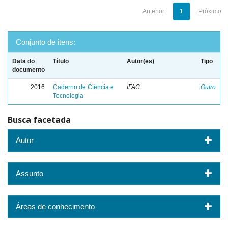
Anterior
1
Próximo
Conjunto de itens:
Data do
Título
Autor(es)
Tipo
documento
2016
Caderno de Ciência e
IFAC
Outro
Tecnologia
Busca facetada
Autor
Assunto
Áreas de conhecimento