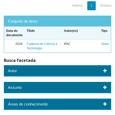
Anterior
1
Próximo
Conjunto de itens:
Data do
Título
Autor(es)
Tipo
documento
2016
Caderno de Ciência e
IFAC
Outro
Tecnologia
Busca facetada
Autor
Assunto
Áreas de conhecimento