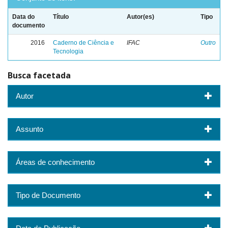
Data do
Título
Autor(es)
Tipo
documento
2016
Caderno de Ciência e
IFAC
Outro
Tecnologia
Busca facetada
Autor
Assunto
Áreas de conhecimento
Tipo de Documento