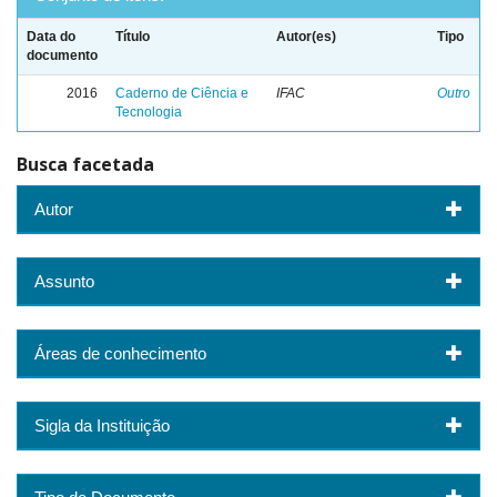
Data do
Título
Autor(es)
Tipo
documento
2016
Caderno de Ciência e
IFAC
Outro
Tecnologia
Busca facetada
Autor
Assunto
Áreas de conhecimento
Sigla da Instituição