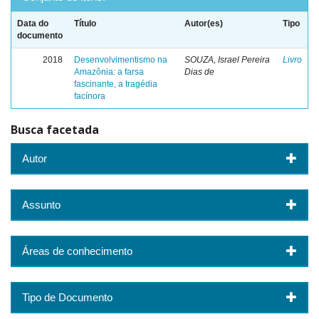
Data do
Título
Autor(es)
Tipo
documento
2018
Desenvolvimentismo na
SOUZA, Israel Pereira
Livro
Amazônia: a farsa
Dias de
fascinante, a tragédia
facínora
Busca facetada
Autor
Assunto
Áreas de conhecimento
Tipo de Documento