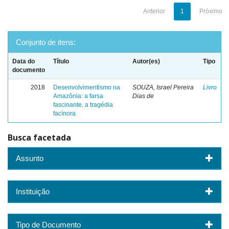
Anterior
1
Próximo
Conjunto de itens:
Data do
Título
Autor(es)
Tipo
documento
2018
Desenvolvimentismo na
SOUZA, Israel Pereira
Livro
Amazônia: a farsa
Dias de
fascinante, a tragédia
facínora
Busca facetada
Assunto
Instituição
Tipo de Documento