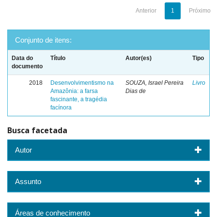
Anterior
1
Próximo
Conjunto de itens:
Data do
Título
Autor(es)
Tipo
documento
2018
Desenvolvimentismo na
SOUZA, Israel Pereira
Livro
Amazônia: a farsa
Dias de
fascinante, a tragédia
facínora
Busca facetada
Autor
Assunto
Áreas de conhecimento