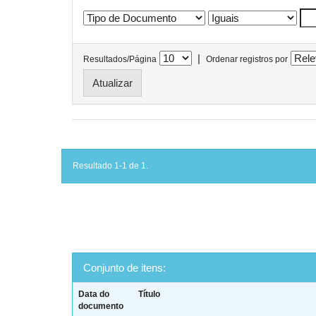
|
Resultados/Página
Ordenar registros por
Resultado 1-1 de 1.
Conjunto de itens:
Data do
Título
documento